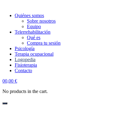
Quiénes somos
Sobre nosotros
Equipo
Telerrehabilitación
Qué es
Compra tu sesión
Psicología
Terapia ocupacional
Logopedia
Fisioterapia
Contacto
account
0
0,00
€
No products in the cart.