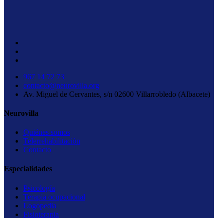
967 14 72 73
contacto@neurovilla.org
Av. Miguel de Cervantes, s/n 02600 Villarrobledo (Albacete)
Neurovilla
Quiénes somos
Telerrehabilitación
Contacto
Especialidades
Psicología
Terapia ocupacional
Logopedia
Fisioterapia