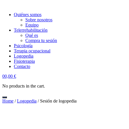
Quiénes somos
Sobre nosotros
Equipo
Telerrehabilitación
Qué es
Compra tu sesión
Psicología
Terapia ocupacional
Logopedia
Fisioterapia
Contacto
account
0
0,00
€
No products in the cart.
Home
/
Logopedia
/ Sesión de logopedia