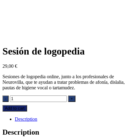
Sesión de logopedia
29,00
€
Sesiones de logopedia online, junto a los profesionales de
Neurovilla, que te ayudan a tratar problemas de afonía, dislalia,
pautas de higiene vocal o tartamudez.
Sesión
-
+
de
Add to cart
logopedia
quantity
Description
Description