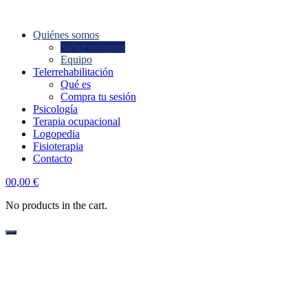
Quiénes somos
Sobre nosotros
Equipo
Telerrehabilitación
Qué es
Compra tu sesión
Psicología
Terapia ocupacional
Logopedia
Fisioterapia
Contacto
account
0
0,00
€
No products in the cart.