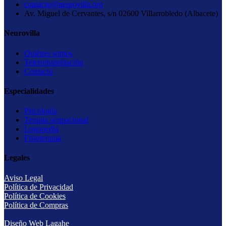
contacto@neurovilla.org
Av. Miguel de Cervantes, s/n 02600 Villarrobledo (Albacete)
Neurovilla
Quiénes somos
Telerrehabilitación
Contacto
Especialidades
Psicología
Terapia ocupacional
Logopedia
Fisioterapia
Legales
Aviso Legal
Política de Privacidad
Política de Cookies
Política de Compras
Diseño Web Lagahe