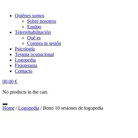
Quiénes somos
Sobre nosotros
Equipo
Telerrehabilitación
Qué es
Compra tu sesión
Psicología
Terapia ocupacional
Logopedia
Fisioterapia
Contacto
account
0
0,00
€
No products in the cart.
Home
/
Logopedia
/ Bono 10 sesiones de logopedia