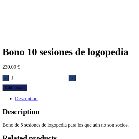
Bono 10 sesiones de logopedia
230,00
€
Bono
-
+
10
Add to cart
sesiones
de
Description
logopedia
quantity
Description
Bono de 5 sesiones de logopedia para los que aún no son socios.
Related products