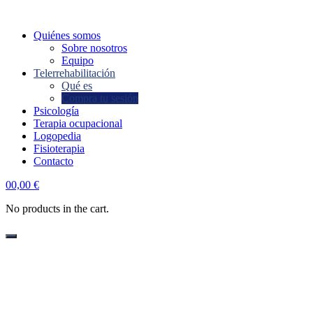
Quiénes somos
Sobre nosotros
Equipo
Telerrehabilitación
Qué es
Compra tu sesión
Psicología
Terapia ocupacional
Logopedia
Fisioterapia
Contacto
account
0
0,00
€
No products in the cart.