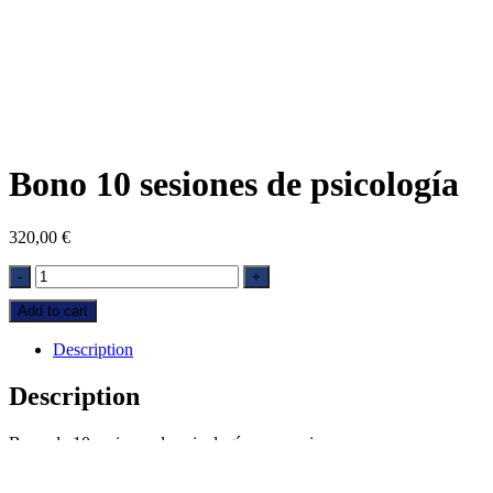
Bono 10 sesiones de psicología
320,00
€
Bono
-
+
10
Add to cart
sesiones
de
Description
psicología
quantity
Description
Bono de 10 sesiones de psicología para socios.
Related products