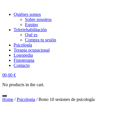
Quiénes somos
Sobre nosotros
Equipo
Telerrehabilitación
Qué es
Compra tu sesión
Psicología
Terapia ocupacional
Logopedia
Fisioterapia
Contacto
account
0
0,00
€
No products in the cart.
Home
/
Psicologia
/ Bono 10 sesiones de psicología