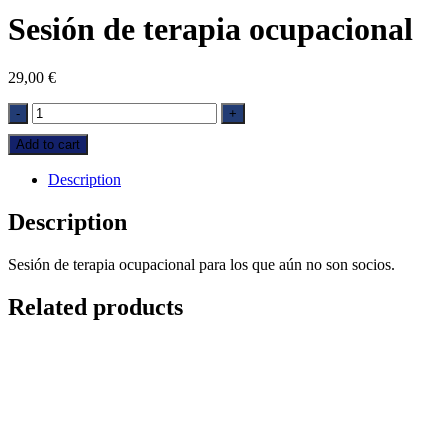
Sesión de terapia ocupacional
29,00
€
Sesión
-
+
de
Add to cart
terapia
ocupacional
Description
quantity
Description
Sesión de terapia ocupacional para los que aún no son socios.
Related products