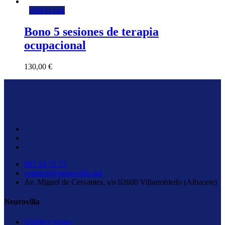
Add to cart
Bono 5 sesiones de terapia
ocupacional
130,00
€
967 14 72 73
contacto@neurovilla.org
Av. Miguel de Cervantes, s/n 02600 Villarrobledo (Albacete)
Neurovilla
Quiénes somos