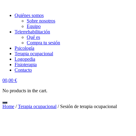
Quiénes somos
Sobre nosotros
Equipo
Telerrehabilitación
Qué es
Compra tu sesión
Psicología
Terapia ocupacional
Logopedia
Fisioterapia
Contacto
account
0
0,00
€
No products in the cart.
Home
/
Terapia ocupacional
/ Sesión de terapia ocupacional