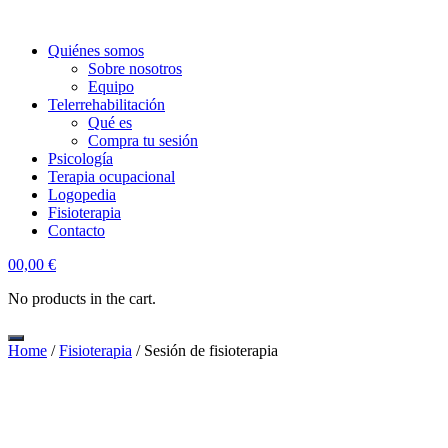
Quiénes somos
Sobre nosotros
Equipo
Telerrehabilitación
Qué es
Compra tu sesión
Psicología
Terapia ocupacional
Logopedia
Fisioterapia
Contacto
account
0
0,00
€
No products in the cart.
Home
/
Fisioterapia
/ Sesión de fisioterapia