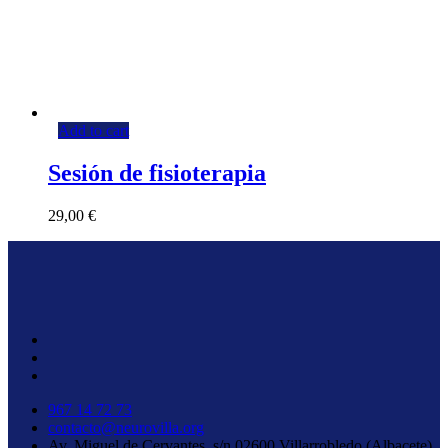
Add to cart
Sesión de fisioterapia
29,00
€
967 14 72 73
contacto@neurovilla.org
Av. Miguel de Cervantes, s/n 02600 Villarrobledo (Albacete)