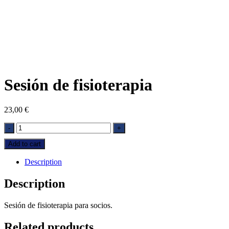
Sesión de fisioterapia
23,00
€
Sesión
-
+
de
Add to cart
fisioterapia
quantity
Description
Description
Sesión de fisioterapia para socios.
Related products