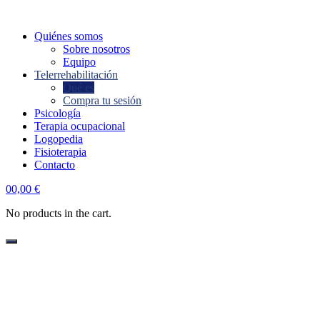
Quiénes somos
Sobre nosotros
Equipo
Telerrehabilitación
Qué es
Compra tu sesión
Psicología
Terapia ocupacional
Logopedia
Fisioterapia
Contacto
account
0
0,00
€
No products in the cart.